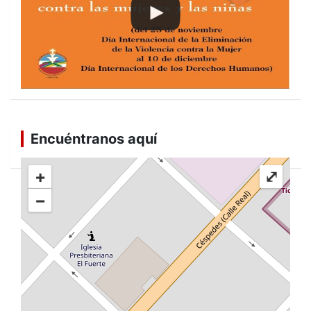
Encuéntranos aquí
+
⤢
−