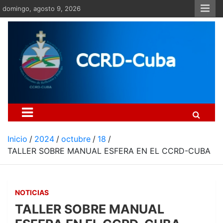
Saltar
domingo, agosto 9, 2026
al
contenido
Centro Cristiano de Re
Si no somos parte de la solución ento
Inicio
2024
octubre
18
TALLER SOBRE MANUAL ESFERA EN EL CCRD-CUBA
NOTICIAS
TALLER SOBRE MANUAL