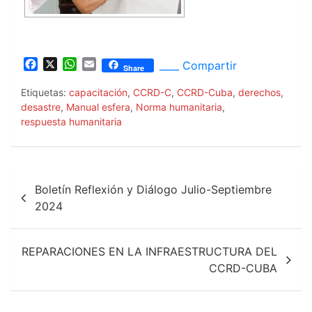
F
X
W
E
____ Compartir
Share
a
h
m
c
a
a
Etiquetas:
capacitación
,
CCRD-C
,
CCRD-Cuba
,
derechos
,
e
t
i
desastre
,
Manual esfera
,
Norma humanitaria
,
b
s
l
respuesta humanitaria
o
A
o
p
k
p
Navegación
Boletín Reflexión y Diálogo Julio-Septiembre
de
2024
entradas
REPARACIONES EN LA INFRAESTRUCTURA DEL
CCRD-CUBA