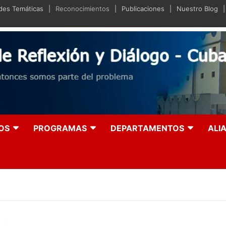
ades Temáticas
Reconocimientos
Publicaciones
Nuestro Blog
iano de Reflexión y Diá
olución entonces somos parte del problema
OS
PROGRAMAS
DEPARTAMENTOS
ALI