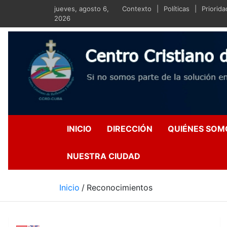
Saltar
jueves, agosto 6,
Contexto
Políticas
Priorid
al
2026
contenido
Centro Crist
Si no somos parte de la s
INICIO
DIRECCIÓN
QUIÉNES SOM
NUESTRA CIUDAD
Inicio
Reconocimientos