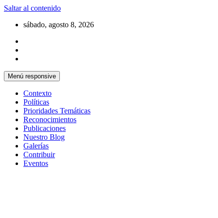
Saltar al contenido
sábado, agosto 8, 2026
Menú responsive
Contexto
Políticas
Prioridades Temáticas
Reconocimientos
Publicaciones
Nuestro Blog
Galerías
Contribuir
Eventos
Si no somos parte de la solución entonces somo
Centro Cristiano de Reflexión y D