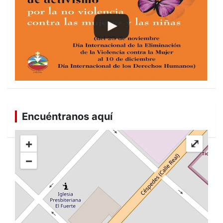
Encuéntranos aquí
+
⤢
−