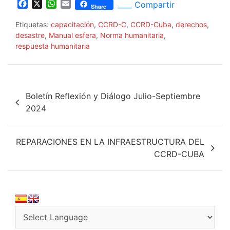
F
X
W
E
____ Compartir
Share
a
h
m
c
a
a
Etiquetas:
capacitación
,
CCRD-C
,
CCRD-Cuba
,
derechos
,
e
t
i
desastre
,
Manual esfera
,
Norma humanitaria
,
b
s
l
respuesta humanitaria
o
A
o
p
k
p
Navegación
Boletín Reflexión y Diálogo Julio-Septiembre
de
2024
entradas
REPARACIONES EN LA INFRAESTRUCTURA DEL
CCRD-CUBA