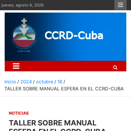
Saltar
jueves, agosto 6, 2026
al
contenido
Centro Cristiano de Re
Si no somos parte de la solución ento
Inicio
2024
octubre
18
TALLER SOBRE MANUAL ESFERA EN EL CCRD-CUBA
NOTICIAS
TALLER SOBRE MANUAL