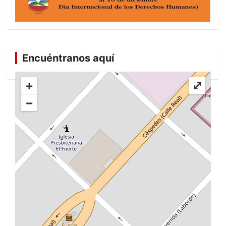
Encuéntranos aquí
+
⤢
−