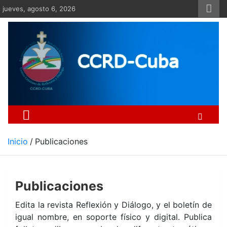
Saltar
jueves, agosto 6, 2026
al
contenido
Centro Cristiano de Re
Si no somos parte de la solución ento
Inicio
Publicaciones
Publicaciones
Edita la revista Reflexión y Diálogo, y el boletín de
igual nombre, en soporte físico y digital. Publica