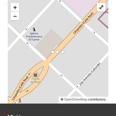
+
⤢
−
©
OpenStreetMap
contributors.