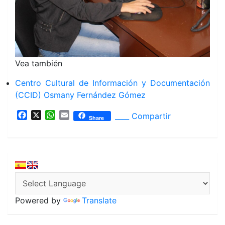
Especialista de publicaciones: Lic. Lourmary
Coordinadora: Lic. Dianelys Gómez Torres
Rodríguez Santamaría
Licenciada en Filología
Licenciada en Estudios Socioculturales
Vea también
Centro Cultural de Información y Documentación
(CCID) Osmany Fernández Gómez
F
X
W
E
____ Compartir
Share
a
h
m
c
a
a
e
t
i
b
s
l
o
A
o
p
k
p
Powered by
Translate