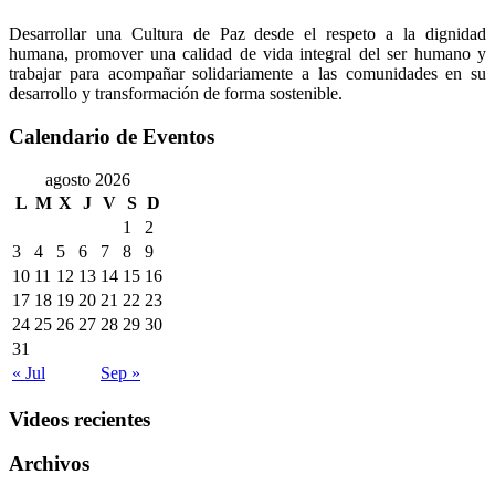
Desarrollar una Cultura de Paz desde el respeto a la dignidad
humana, promover una calidad de vida integral del ser humano y
trabajar para acompañar solidariamente a las comunidades en su
desarrollo y transformación de forma sostenible.
Calendario de Eventos
agosto 2026
L
M
X
J
V
S
D
1
2
3
4
5
6
7
8
9
10
11
12
13
14
15
16
17
18
19
20
21
22
23
24
25
26
27
28
29
30
31
« Jul
Sep »
Videos recientes
Archivos