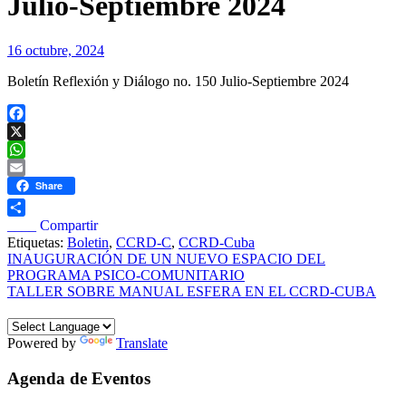
Julio-Septiembre 2024
16 octubre, 2024
Boletín Reflexión y Diálogo no. 150 Julio-Septiembre 2024
Facebook
X
WhatsApp
Email
Share
____ Compartir
Etiquetas:
Boletin
,
CCRD-C
,
CCRD-Cuba
Navegación
INAUGURACIÓN DE UN NUEVO ESPACIO DEL
PROGRAMA PSICO-COMUNITARIO
de
TALLER SOBRE MANUAL ESFERA EN EL CCRD-CUBA
entradas
Powered by
Translate
Agenda de Eventos