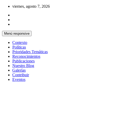
Saltar
viernes, agosto 7, 2026
al
contenido
Menú responsive
Contexto
Políticas
Prioridades Temáticas
Reconocimientos
Publicaciones
Nuestro Blog
Galerías
Contribuir
Eventos
Si no somos parte de la solución entonces
Centro Cristiano de Reflexión y
somos parte del problema
Diálogo – Cuba