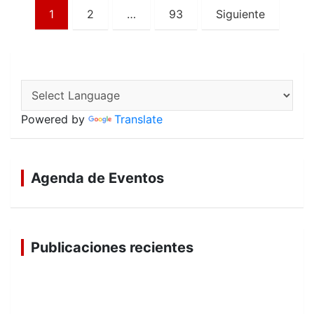
Paginación
1
2
…
93
Siguiente
de
entradas
Powered by
Translate
Agenda de Eventos
Publicaciones recientes