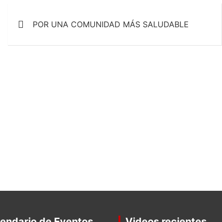
o
p
Navegación
k
p
POR UNA COMUNIDAD MÁS SALUDABLE
de
entradas
endario de Eventos
Videos recientes