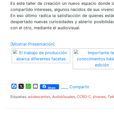
Es este taller de creación un nuevo espacio donde l
compartido intereses, algunos nacidos de sus vivenci
En eso último radica la satisfacción de quienes est
despertado nuevas curiosidades y abierto posibilida
con el otro, mediante el audiovisual.
[Mostrar Presentación]
F
X
W
E
____ Compartir
Share
a
h
m
c
a
a
Etiquetas:
adolescentes
,
AudioVisuales
,
CCRD-C
,
jóvenes
,
Tall
e
t
i
b
s
l
o
A