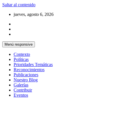
Saltar al contenido
jueves, agosto 6, 2026
Menú responsive
Contexto
Políticas
Prioridades Temáticas
Reconocimientos
Publicaciones
Nuestro Blog
Galerías
Contribuir
Eventos
Si no somos parte de la solución entonces somo
Centro Cristiano de Reflexión y D