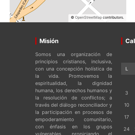
©
OpenStreetMap
contributors.
Misión
Cal
Somos una organización de
principios cristianos, inclusiva,
con una concepción holística de
L
la vida. Promovemos la
espiritualidad, la dignidad
humana, los derechos humanos y
3
la resolución de conflictos; a
través del diálogo reconciliador y
10
la participación en procesos de
17
empoderamiento comunitario,
con énfasis en los grupos
24
vulnerables, propiciando el