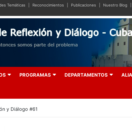
ades Temáticas
Reconocimientos
Publicaciones
Nuestro Blog
iano de Reflexión y Diá
olución entonces somos parte del problema
OS
PROGRAMAS
DEPARTAMENTOS
ALI
ión y Diálogo #61