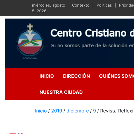
Saltar
miércoles, agosto
Contexto
Políticas
Priorid
al
5, 2026
contenido
Centro Crist
Si no somos parte de la s
INICIO
DIRECCIÓN
QUIÉNES SOM
NUESTRA CIUDAD
Inicio
2019
diciembre
9
Revista Reflex