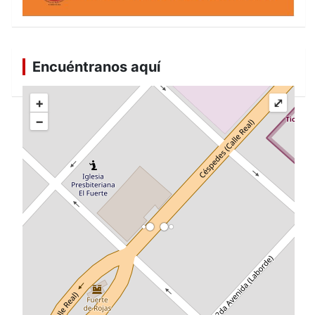
Encuéntranos aquí
+
⤢
−