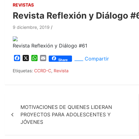
REVISTAS
Revista Reflexión y Diálogo #
9 diciembre, 2019
Revista Reflexión y Diálogo #61
F
X
W
E
____ Compartir
Share
a
h
m
c
a
a
Etiquetas:
CCRD-C
,
Revista
e
t
i
b
s
l
o
A
o
p
Navegación
k
p
MOTIVACIONES DE QUIENES LIDERAN
de
PROYECTOS PARA ADOLESCENTES Y
entradas
JÓVENES