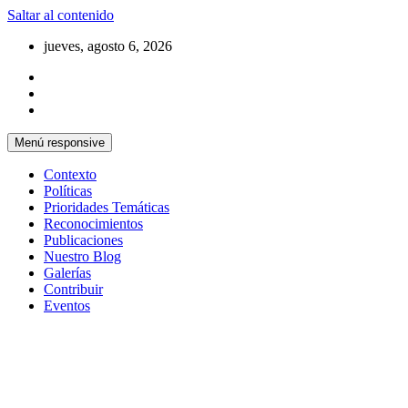
Saltar al contenido
jueves, agosto 6, 2026
Menú responsive
Contexto
Políticas
Prioridades Temáticas
Reconocimientos
Publicaciones
Nuestro Blog
Galerías
Contribuir
Eventos
Si no somos parte de la solución entonces
Centro Cristiano de Reflexión y
somos parte del problema
Diálogo – Cuba