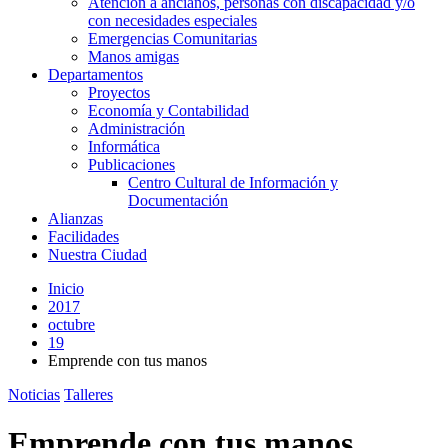
Atención a ancianos, personas con discapacidad y/o
con necesidades especiales
Emergencias Comunitarias
Manos amigas
Departamentos
Proyectos
Economía y Contabilidad
Administración
Informática
Publicaciones
Centro Cultural de Información y
Documentación
Alianzas
Facilidades
Nuestra Ciudad
Inicio
2017
octubre
19
Emprende con tus manos
Noticias
Talleres
Emprende con tus manos