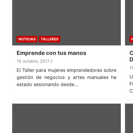
NOTICIAS
TALLERES
Emprende con tus manos
C
D
19 octubre, 2017
1
El Taller para mujeres emprendedoras sobre
U
gestión de negocios y artes manuales ha
F
estado sesionando desde…
C