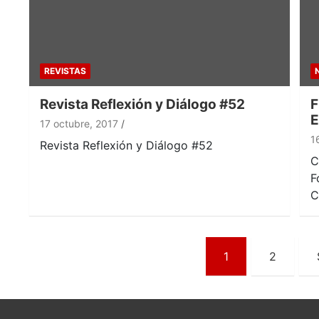
REVISTAS
Revista Reflexión y Diálogo #52
F
E
17 octubre, 2017
1
Revista Reflexión y Diálogo #52
C
F
C
Paginación
1
2
de
entradas