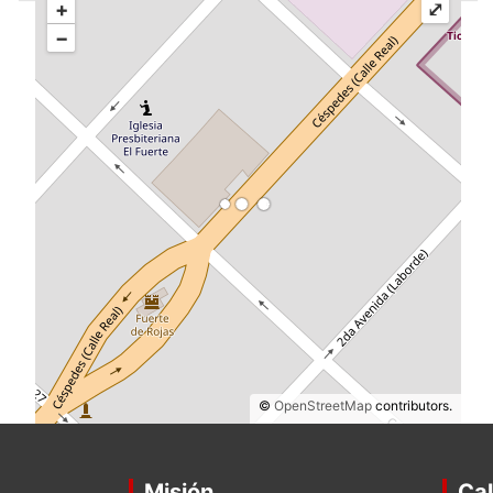
+
⤢
−
©
OpenStreetMap
contributors.
Misión
Cal