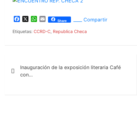
F
X
W
E
____ Compartir
Share
a
h
m
c
a
a
Etiquetas:
CCRD-C
,
Republica Checa
e
t
i
b
s
l
o
A
o
p
Navegación
k
p
Inauguración de la exposición literaria Café
de
con…
entradas