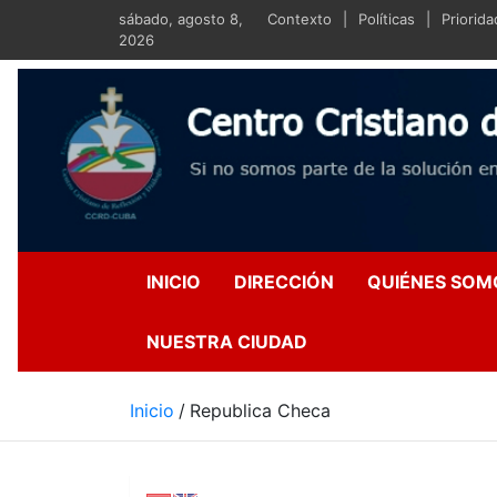
Saltar
sábado, agosto 8,
Contexto
Políticas
Priorid
al
2026
contenido
Centro Crist
Si no somos parte de la s
INICIO
DIRECCIÓN
QUIÉNES SOM
NUESTRA CIUDAD
Inicio
Republica Checa