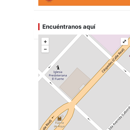
Encuéntranos aquí
+
⤢
−