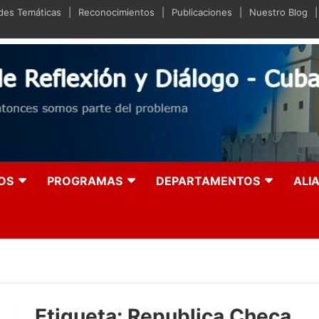
ades Temáticas
Reconocimientos
Publicaciones
Nuestro Blog
iano de Reflexión y Diá
olución entonces somos parte del problema
OS
PROGRAMAS
DEPARTAMENTOS
ALI
Etiqueta:
Republica Checa