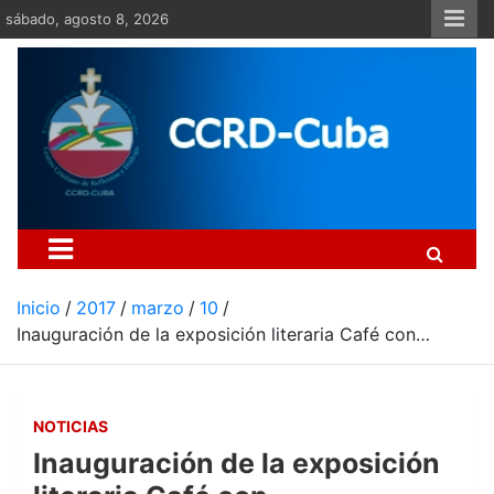
Saltar
sábado, agosto 8, 2026
al
contenido
Centro Cristiano de Re
Si no somos parte de la solución ento
Inicio
2017
marzo
10
Inauguración de la exposición literaria Café con…
NOTICIAS
Inauguración de la exposición