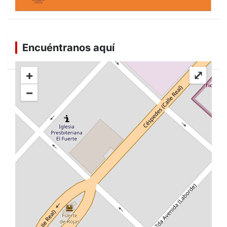
Encuéntranos aquí
+
⤢
−