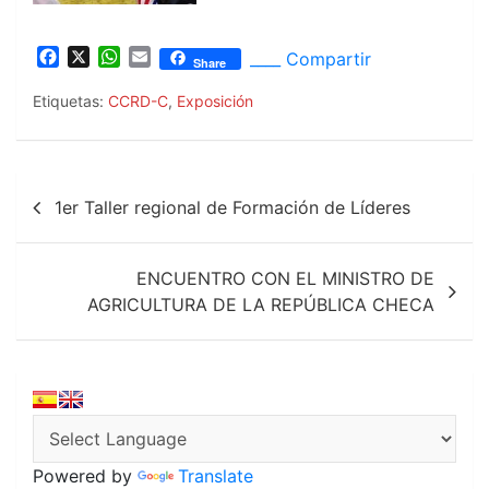
F
X
W
E
____ Compartir
Share
a
h
m
c
a
a
Etiquetas:
CCRD-C
,
Exposición
e
t
i
b
s
l
o
A
Navegación
o
p
1er Taller regional de Formación de Líderes
k
p
de
entradas
ENCUENTRO CON EL MINISTRO DE
AGRICULTURA DE LA REPÚBLICA CHECA
Powered by
Translate