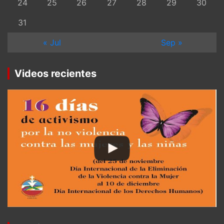
24
25
26
27
28
29
30
31
« Jul
Sep »
Videos recientes