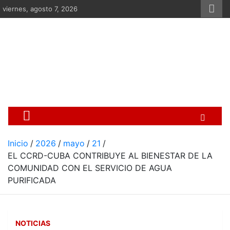
Saltar
viernes, agosto 7, 2026
al
contenido
Centro Cristiano de Re
Si no somos parte de la solución ento
Inicio
2026
mayo
21
EL CCRD-CUBA CONTRIBUYE AL BIENESTAR DE LA
COMUNIDAD CON EL SERVICIO DE AGUA
PURIFICADA
NOTICIAS