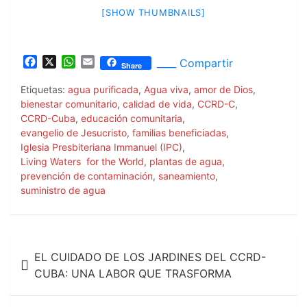
[SHOW THUMBNAILS]
F
X
W
E
____ Compartir
Share
a
h
m
c
a
a
Etiquetas:
agua purificada
,
Agua viva
,
amor de Dios
,
e
t
i
bienestar comunitario
,
calidad de vida
,
CCRD-C
,
b
s
l
CCRD-Cuba
,
educación comunitaria
,
o
A
evangelio de Jesucristo
,
familias beneficiadas
,
o
p
Iglesia Presbiteriana Immanuel (IPC)
,
k
p
Living Waters for the World
,
plantas de agua
,
prevención de contaminación
,
saneamiento
,
suministro de agua
Navegación
EL CUIDADO DE LOS JARDINES DEL CCRD-
de
CUBA: UNA LABOR QUE TRASFORMA
entradas