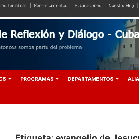
ades Temáticas
Reconocimientos
Publicaciones
Nuestro Blog
iano de Reflexión y Diá
olución entonces somos parte del problema
OS
PROGRAMAS
DEPARTAMENTOS
ALI
Etiqueta:
evangelio de Jesuc