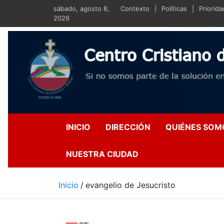
Saltar
sábado, agosto 8,
Contexto
Políticas
Priorid
al
2026
contenido
Centro Crist
Si no somos parte de la s
INICIO
DIRECCIÓN
QUIÉNES SOM
NUESTRA CIUDAD
Inicio
evangelio de Jesucristo