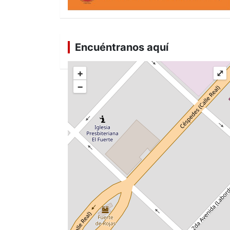
Encuéntranos aquí
+
⤢
−