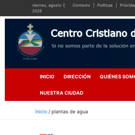
Saltar
viernes, agosto 7,
Contexto
Políticas
Priorid
al
2026
contenido
Centro Crist
Si no somos parte de la s
INICIO
DIRECCIÓN
QUIÉNES SOM
NUESTRA CIUDAD
Inicio
plantas de agua