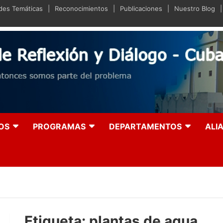
ades Temáticas
Reconocimientos
Publicaciones
Nuestro Blog
iano de Reflexión y Diá
olución entonces somos parte del problema
OS
PROGRAMAS
DEPARTAMENTOS
ALI
Etiqueta:
plantas de agua