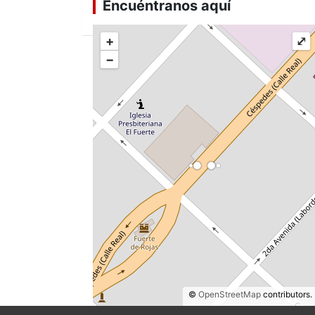
Encuéntranos aquí
+
⤢
−
©
OpenStreetMap
contributors.