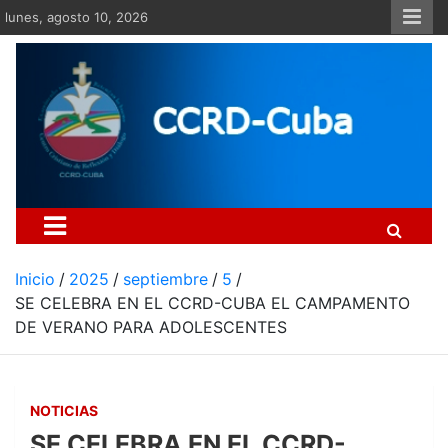
Saltar
lunes, agosto 10, 2026
al
contenido
Centro Cristiano de Re
Si no somos parte de la solución ento
Inicio
2025
septiembre
5
SE CELEBRA EN EL CCRD-CUBA EL CAMPAMENTO
DE VERANO PARA ADOLESCENTES
NOTICIAS
SE CELEBRA EN EL CCRD-