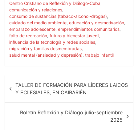
o
A
Centro Cristiano de Reflexión y Diálogo-Cuba
,
o
p
comunicación y relaciones
,
k
p
consumo de sustancias (tabaco-alcohol-drogas)
,
cuidado del medio ambiente
,
educación y desmotivación
,
embarazo adolescente
,
emprendimientos comunitarios
,
falta de recreación
,
futuro y bienestar juvenil
,
influencia de la tecnología y redes sociales
,
migración y familias desmembradas
,
salud mental (ansiedad y depresión)
,
trabajo infantil
Navegación
TALLER DE FORMACIÓN PARA LÍDERES LAICOS
de
Y ECLESIALES, EN CAIBARIÉN
entradas
Boletín Reflexión y Diálogo julio-septiembre
2025