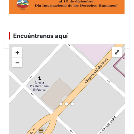
Encuéntranos aquí
+
⤢
−