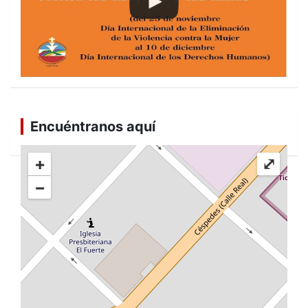
Encuéntranos aquí
+
⤢
−