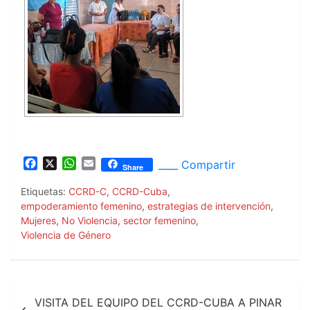
F
X
W
E
____ Compartir
Share
a
h
m
c
a
a
Etiquetas:
CCRD-C
,
CCRD-Cuba
,
e
t
i
empoderamiento femenino
,
estrategias de intervención
,
b
s
l
Mujeres
,
No Violencia
,
sector femenino
,
o
A
Violencia de Género
o
p
k
p
Navegación
VISITA DEL EQUIPO DEL CCRD-CUBA A PINAR