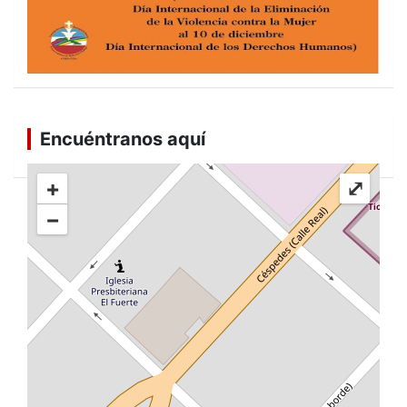
Encuéntranos aquí
+
⤢
−