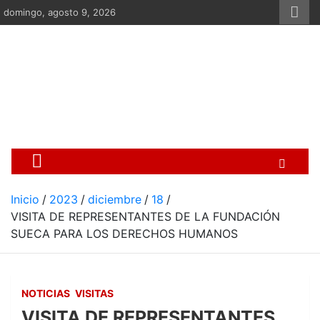
Saltar
domingo, agosto 9, 2026
al
contenido
Centro Cristiano de Re
Si no somos parte de la solución ento
Inicio
2023
diciembre
18
VISITA DE REPRESENTANTES DE LA FUNDACIÓN
SUECA PARA LOS DERECHOS HUMANOS
NOTICIAS
VISITAS
VISITA DE REPRESENTANTES