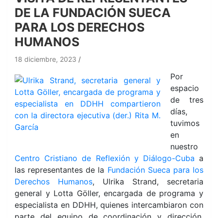
DE LA FUNDACIÓN SUECA
PARA LOS DERECHOS
HUMANOS
18 diciembre, 2023
Por
espacio
de tres
días,
tuvimos
en
nuestro
Centro Cristiano de Reflexión y Diálogo-Cuba
a
las representantes de la
Fundación Sueca para los
Derechos Humanos
, Ulrika Strand, secretaria
general y Lotta Göller, encargada de programa y
especialista en DDHH, quienes intercambiaron con
parte del equipo de coordinación y dirección,