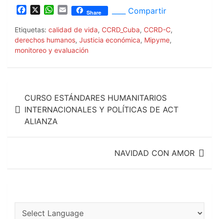
F
X
W
E
____ Compartir
Share
a
h
m
c
a
a
Etiquetas:
calidad de vida
,
CCRD_Cuba
,
CCRD-C
,
e
t
i
derechos humanos
,
Justicia económica
,
Mipyme
,
b
s
l
monitoreo y evaluación
o
A
o
p
k
p
Navegación
CURSO ESTÁNDARES HUMANITARIOS
de
INTERNACIONALES Y POLÍTICAS DE ACT
ALIANZA
entradas
NAVIDAD CON AMOR