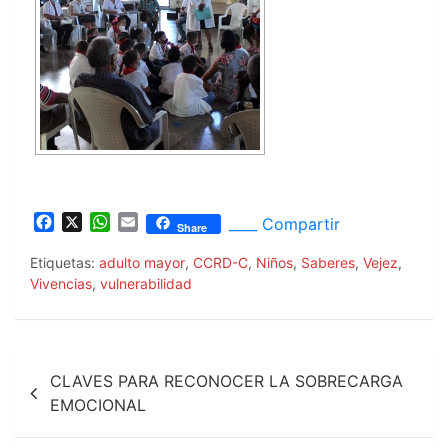
F
X
W
E
____ Compartir
Share
a
h
m
c
a
a
Etiquetas:
adulto mayor
,
CCRD-C
,
Niños
,
Saberes
,
Vejez
,
e
t
i
Vivencias
,
vulnerabilidad
b
s
l
o
A
o
p
Navegación
k
p
CLAVES PARA RECONOCER LA SOBRECARGA
de
EMOCIONAL
entradas