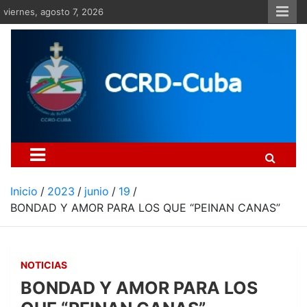
Saltar
viernes, agosto 7, 2026
al
contenido
Centro Cristiano de Re
Si no somos parte de la solución ento
Inicio
2023
junio
19
BONDAD Y AMOR PARA LOS QUE “PEINAN CANAS”
NOTICIAS
BONDAD Y AMOR PARA LOS