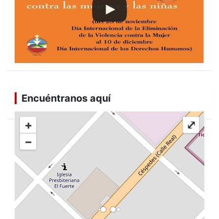
Encuéntranos aquí
+
⤢
−