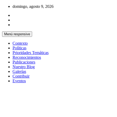
Saltar
domingo, agosto 9, 2026
al
contenido
Menú responsive
Contexto
Políticas
Prioridades Temáticas
Reconocimientos
Publicaciones
Nuestro Blog
Galerías
Contribuir
Eventos
Si no somos parte de la solución entonces
Centro Cristiano de Reflexión y
somos parte del problema
Diálogo – Cuba