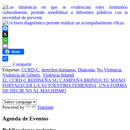
Facebook
X
WhatsApp
Email
Share
____ Compartir
Etiquetas:
CCRD-C
,
derechos humanos
,
Diakonía
,
No Violencia
,
Violencia de Género
,
Violencia Infantil
Navegación
EL CCRD-C REDISEÑA SU CAMPAÑA BRINDA TU MANO
FORTALECER LA AUTOESTIMA FEMENINA, UNA FORMA
de
DE DECIR NO AL MACHISMO
entradas
Powered by
Translate
Agenda de Eventos