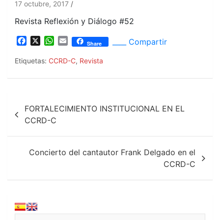
17 octubre, 2017
Revista Reflexión y Diálogo #52
F
X
W
E
____ Compartir
Share
a
h
m
c
a
a
Etiquetas:
CCRD-C
,
Revista
e
t
i
b
s
l
o
A
Navegación
o
p
FORTALECIMIENTO INSTITUCIONAL EN EL
k
p
de
CCRD-C
entradas
Concierto del cantautor Frank Delgado en el
CCRD-C