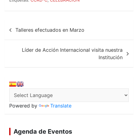
e
t
i
b
s
l
o
A
Navegación
o
p
Talleres efectuados en Marzo
k
p
de
entradas
Líder de Acción Internacional visita nuestra
Institución
Powered by
Translate
Agenda de Eventos