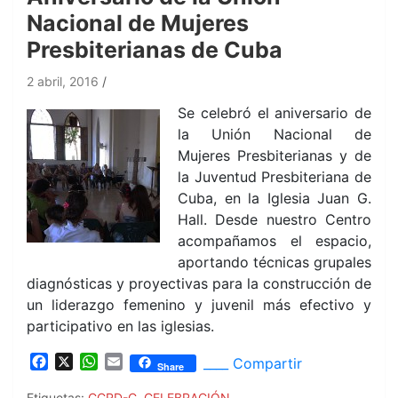
Nacional de Mujeres
Presbiterianas de Cuba
2 abril, 2016
Se celebró el aniversario de
la Unión Nacional de
Mujeres Presbiterianas y de
la Juventud Presbiteriana de
Cuba, en la Iglesia Juan G.
Hall. Desde nuestro Centro
acompañamos el espacio,
aportando técnicas grupales
diagnósticas y proyectivas para la construcción de
un liderazgo femenino y juvenil más efectivo y
participativo en las iglesias.
F
X
W
E
____ Compartir
Share
a
h
m
c
a
a
Etiquetas:
CCRD-C
,
CELEBRACIÓN