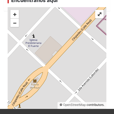
Encuéntranos aquí
+
⤢
−
©
OpenStreetMap
contributors.