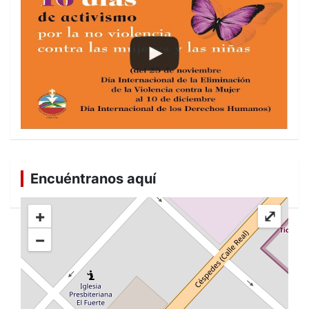
Encuéntranos aquí
+
⤢
−