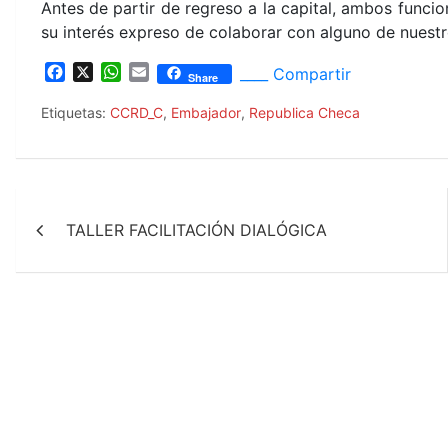
Antes de partir de regreso a la capital, ambos funci
su interés expreso de colaborar con alguno de nuest
F
X
W
E
____ Compartir
Share
a
h
m
c
a
a
Etiquetas:
CCRD_C
,
Embajador
,
Republica Checa
e
t
i
b
s
l
o
A
o
p
Navegación
k
p
TALLER FACILITACIÓN DIALÓGICA
de
entradas