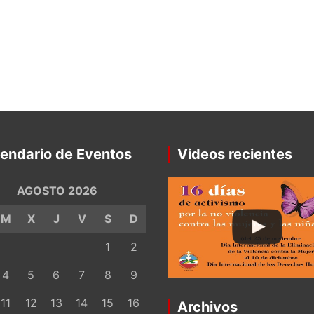
endario de Eventos
Videos recientes
AGOSTO 2026
M
X
J
V
S
D
1
2
4
5
6
7
8
9
11
12
13
14
15
16
Archivos