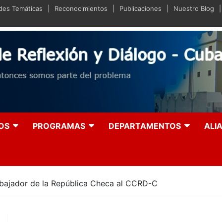
ades Temáticas
Reconocimientos
Publicaciones
Nuestro Blog
iano de Reflexión y Diá
olución entonces somos parte del problema
OS
PROGRAMAS
DEPARTAMENTOS
ALI
mbajador de la República Checa al CCRD-C