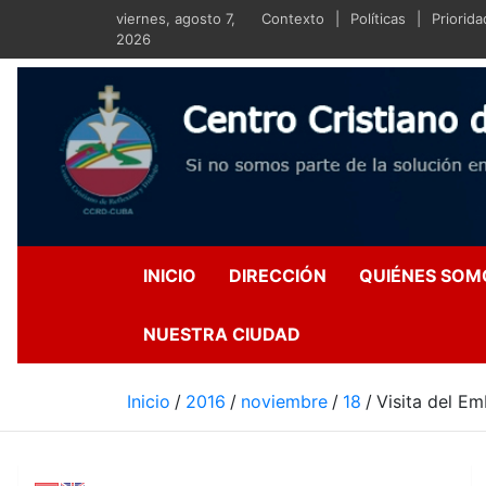
Saltar
viernes, agosto 7,
Contexto
Políticas
Priorid
al
2026
contenido
Centro Crist
Si no somos parte de la s
INICIO
DIRECCIÓN
QUIÉNES SOM
NUESTRA CIUDAD
Inicio
2016
noviembre
18
Visita del E