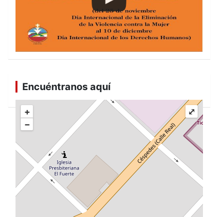
Encuéntranos aquí
+
⤢
−