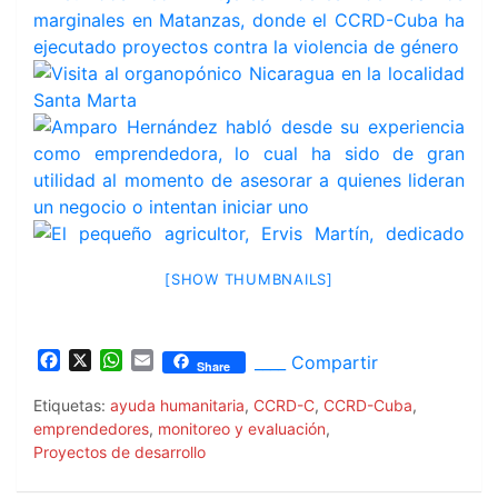
[SHOW THUMBNAILS]
F
X
W
E
____ Compartir
Share
a
h
m
c
a
a
Etiquetas:
ayuda humanitaria
,
CCRD-C
,
CCRD-Cuba
,
e
t
i
emprendedores
,
monitoreo y evaluación
,
b
s
l
Proyectos de desarrollo
o
A
o
p