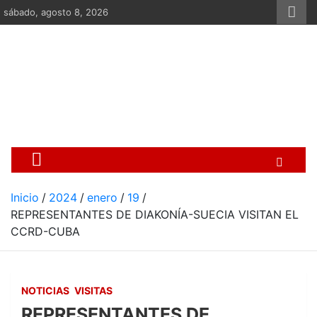
Saltar
sábado, agosto 8, 2026
al
contenido
Centro Cristiano de Re
Si no somos parte de la solución ento
Inicio
2024
enero
19
REPRESENTANTES DE DIAKONÍA-SUECIA VISITAN EL
CCRD-CUBA
NOTICIAS
VISITAS
REPRESENTANTES DE