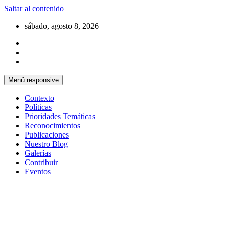
Saltar al contenido
sábado, agosto 8, 2026
Menú responsive
Contexto
Políticas
Prioridades Temáticas
Reconocimientos
Publicaciones
Nuestro Blog
Galerías
Contribuir
Eventos
Si no somos parte de la solución entonces
Centro Cristiano de Reflexión y
somos parte del problema
Diálogo – Cuba