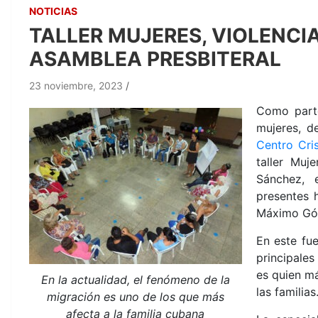
NOTICIAS
TALLER MUJERES, VIOLENCI
ASAMBLEA PRESBITERAL
23 noviembre, 2023
Como parte
mujeres, d
Centro Cri
taller Muj
Sánchez, 
presentes 
Máximo Góm
En este fu
principales
es quien má
En la actualidad, el fenómeno de la
las familias
migración es uno de los que más
afecta a la familia cubana