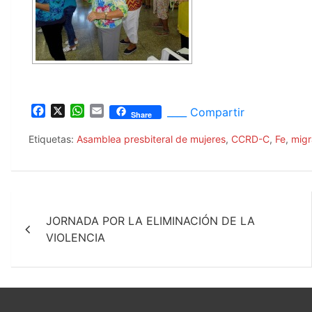
F
X
W
E
____ Compartir
Share
a
h
m
c
a
a
Etiquetas:
Asamblea presbiteral de mujeres
,
CCRD-C
,
Fe
,
migr
e
t
i
b
s
l
o
A
o
p
Navegación
k
p
JORNADA POR LA ELIMINACIÓN DE LA
de
VIOLENCIA
entradas