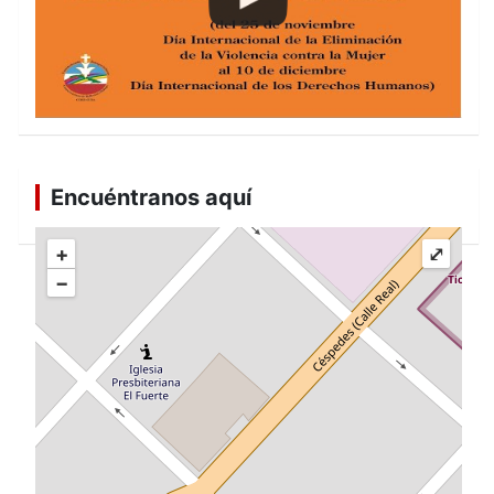
Encuéntranos aquí
+
⤢
−