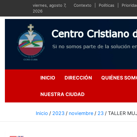
Saltar
viernes, agosto 7,
Contexto
Políticas
Priorid
al
2026
contenido
Centro Crist
Si no somos parte de la s
INICIO
DIRECCIÓN
QUIÉNES SOM
NUESTRA CIUDAD
Inicio
2023
noviembre
23
TALLER MUJ