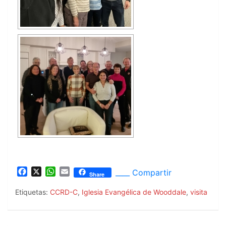
F
X
W
E
____ Compartir
Share
a
h
m
c
a
a
Etiquetas:
CCRD-C
,
Iglesia Evangélica de Wooddale
,
visita
e
t
i
b
s
l
o
A