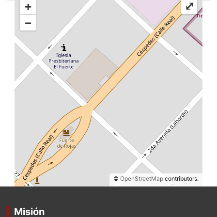
+
⤢
−
©
OpenStreetMap
contributors.
Misión