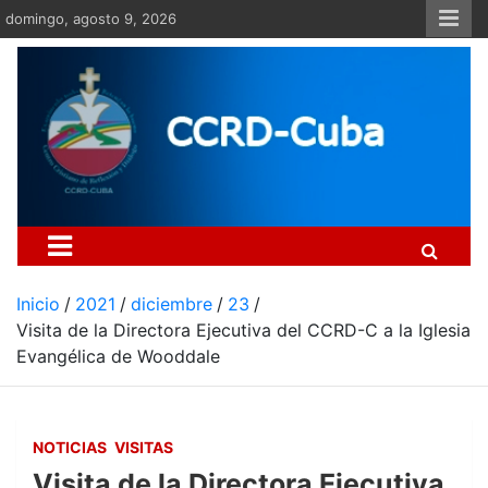
Saltar
domingo, agosto 9, 2026
al
contenido
Centro Cristiano de Re
Si no somos parte de la solución ento
Inicio
2021
diciembre
23
Visita de la Directora Ejecutiva del CCRD-C a la Iglesia
Evangélica de Wooddale
NOTICIAS
VISITAS
Visita de la Directora Ejecutiva