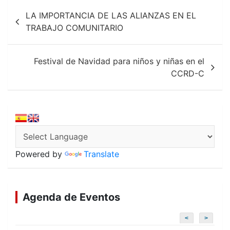
Navegación
o
p
LA IMPORTANCIA DE LAS ALIANZAS EN EL
k
p
de
TRABAJO COMUNITARIO
entradas
Festival de Navidad para niños y niñas en el
CCRD-C
Powered by
Translate
Agenda de Eventos
<
>