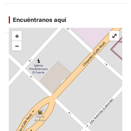
Encuéntranos aquí
+
⤢
−