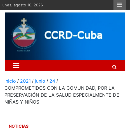
Saltar
lunes, agosto 10, 2026
al
contenido
Centro Cristiano de Re
Si no somos parte de la solución ento
Inicio
2021
junio
24
COMPROMETIDOS CON LA COMUNIDAD, POR LA
PRESERVACIÓN DE LA SALUD ESPECIALMENTE DE
NIÑAS Y NIÑOS
NOTICIAS