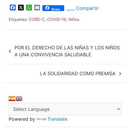
F
X
W
E
____ Compartir
Share
a
h
m
c
a
a
Etiquetas:
CCRD-C
,
COVID-19
,
Niños
e
t
i
b
s
l
o
A
Navegación
o
p
POR EL DERECHO DE LAS NIÑAS Y LOS NIÑOS
k
p
de
A UNA CONVIVENCIA SALUDABLE
entradas
LA SOLIDARIDAD COMO PREMISA
Powered by
Translate