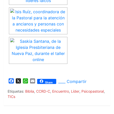
F
X
W
E
____ Compartir
Share
a
h
m
c
a
a
Etiquetas:
Biblia
,
CCRD-C
,
Encuentro
,
Líder
,
Psicopastoral
,
e
t
i
TICs
b
s
l
o
A
o
p