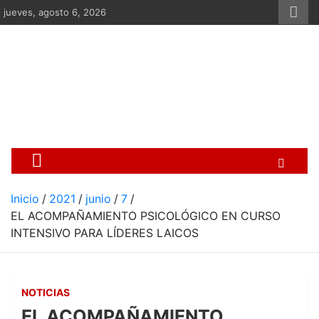
Saltar
jueves, agosto 6, 2026
al
contenido
Centro Cristiano de Re
Si no somos parte de la solución ento
Inicio
2021
junio
7
EL ACOMPAÑAMIENTO PSICOLÓGICO EN CURSO
INTENSIVO PARA LÍDERES LAICOS
NOTICIAS
EL ACOMPAÑAMIENTO