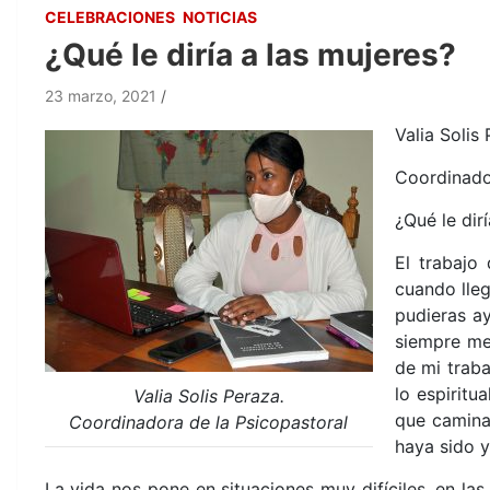
CELEBRACIONES
NOTICIAS
¿Qué le diría a las mujeres?
23 marzo, 2021
Valia Solis
Coordinado
¿Qué le dir
El trabajo
cuando lleg
pudieras ay
siempre me
de mi trab
lo espiritu
Valia Solis Peraza.
que camina
Coordinadora de la Psicopastoral
haya sido 
La vida nos pone en situaciones muy difíciles, en la