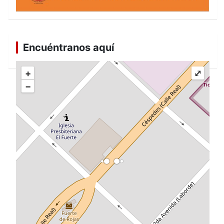
Encuéntranos aquí
+
⤢
−