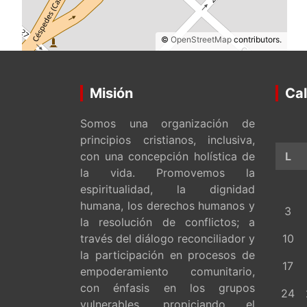
©
OpenStreetMap
contributors.
Misión
Cal
Somos una organización de
principios cristianos, inclusiva,
con una concepción holística de
L
la vida. Promovemos la
espiritualidad, la dignidad
humana, los derechos humanos y
3
la resolución de conflictos; a
través del diálogo reconciliador y
10
la participación en procesos de
17
empoderamiento comunitario,
con énfasis en los grupos
24
vulnerables, propiciando el