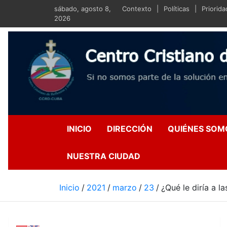
Saltar
sábado, agosto 8,
Contexto
Políticas
Priorid
al
2026
contenido
Centro Crist
Si no somos parte de la s
INICIO
DIRECCIÓN
QUIÉNES SOM
NUESTRA CIUDAD
Inicio
2021
marzo
23
¿Qué le diría a l