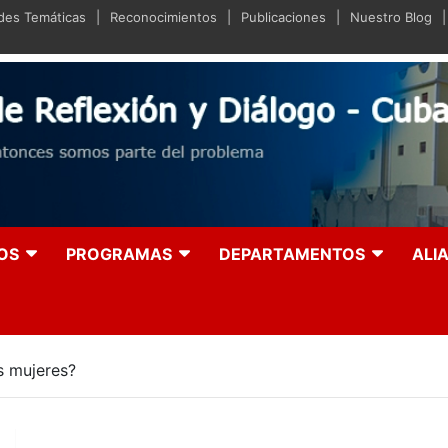
ades Temáticas
Reconocimientos
Publicaciones
Nuestro Blog
iano de Reflexión y Diá
olución entonces somos parte del problema
OS
PROGRAMAS
DEPARTAMENTOS
ALI
as mujeres?