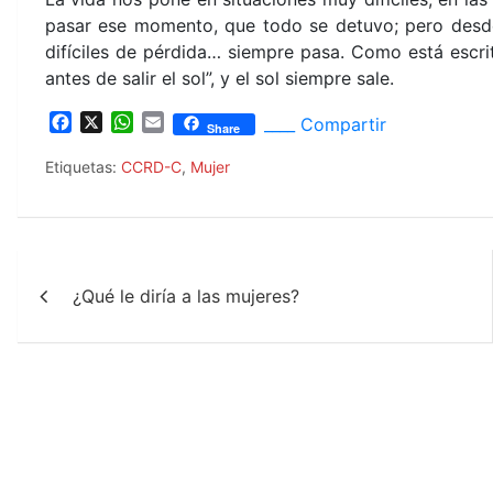
pasar ese momento, que todo se detuvo; pero desde 
difíciles de pérdida… siempre pasa. Como está escr
antes de salir el sol”, y el sol siempre sale.
F
X
W
E
____ Compartir
Share
a
h
m
c
a
a
Etiquetas:
CCRD-C
,
Mujer
e
t
i
b
s
l
o
A
o
p
Navegación
k
p
¿Qué le diría a las mujeres?
de
entradas