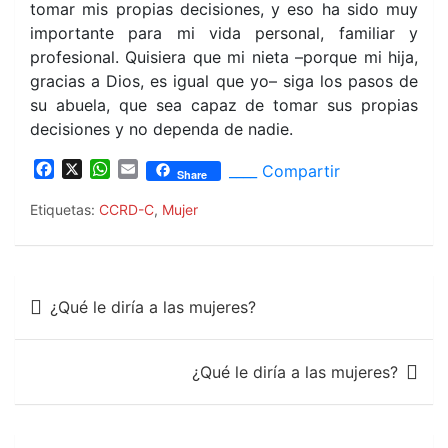
tomar mis propias decisiones, y eso ha sido muy
importante para mi vida personal, familiar y
profesional. Quisiera que mi nieta –porque mi hija,
gracias a Dios, es igual que yo– siga los pasos de
su abuela, que sea capaz de tomar sus propias
decisiones y no dependa de nadie.
F
X
W
E
____ Compartir
Share
a
h
m
c
a
a
Etiquetas:
CCRD-C
,
Mujer
e
t
i
b
s
l
o
A
Navegación
o
p
¿Qué le diría a las mujeres?
k
p
de
entradas
¿Qué le diría a las mujeres?