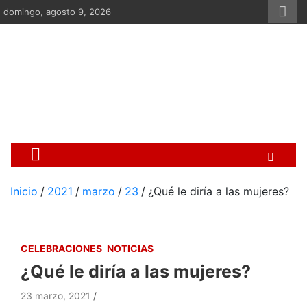
Saltar
domingo, agosto 9, 2026
al
contenido
Centro Cristiano de Re
Si no somos parte de la solución ento
Inicio
2021
marzo
23
¿Qué le diría a las mujeres?
CELEBRACIONES
NOTICIAS
¿Qué le diría a las mujeres?
23 marzo, 2021