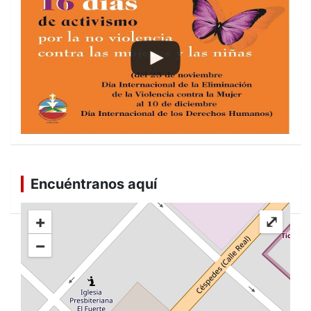
Encuéntranos aquí
+
⤢
−