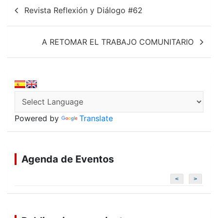
Navegación
o
p
Revista Reflexión y Diálogo #62
k
p
de
entradas
A RETOMAR EL TRABAJO COMUNITARIO
Powered by
Translate
Agenda de Eventos
<
>