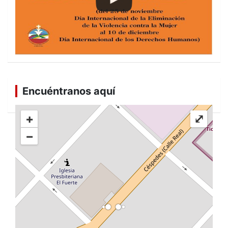
Encuéntranos aquí
+
⤢
−