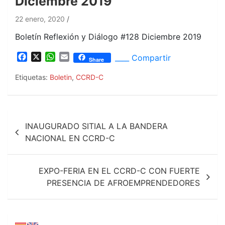
Diciembre 2019
22 enero, 2020
Boletín Reflexión y Diálogo #128 Diciembre 2019
F
X
W
E
____ Compartir
Share
a
h
m
c
a
a
Etiquetas:
Boletin
,
CCRD-C
e
t
i
b
s
l
o
A
Navegación
o
p
INAUGURADO SITIAL A LA BANDERA
k
p
de
NACIONAL EN CCRD-C
entradas
EXPO-FERIA EN EL CCRD-C CON FUERTE
PRESENCIA DE AFROEMPRENDEDORES