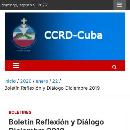
Saltar
domingo, agosto 9, 2026
al
contenido
Centro Cristiano de Re
Si no somos parte de la solución ento
Inicio
2020
enero
22
Boletín Reflexión y Diálogo Diciembre 2019
BOLETINES
Boletín Reflexión y Diálogo