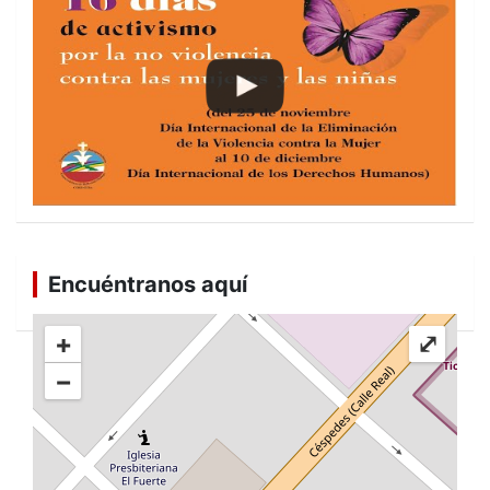
Encuéntranos aquí
+
⤢
−