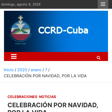
Saltar
domingo, agosto 9, 2026
al
contenido
Centro Cristiano de Re
Si no somos parte de la solución ento
Inicio
2020
enero
7
CELEBRACIÓN POR NAVIDAD, POR LA VIDA
CELEBRACIONES
NOTICIAS
CELEBRACIÓN POR NAVIDAD,