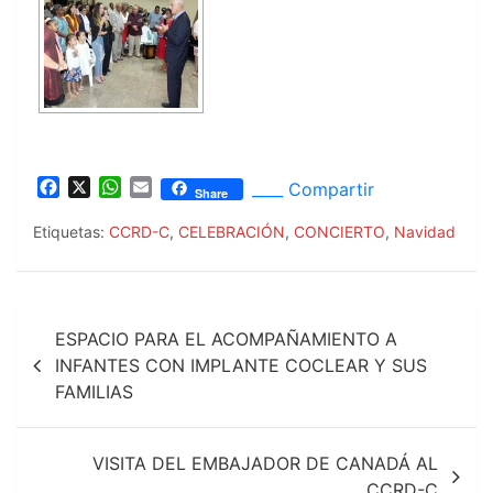
F
X
W
E
____ Compartir
Share
a
h
m
c
a
a
Etiquetas:
CCRD-C
,
CELEBRACIÓN
,
CONCIERTO
,
Navidad
e
t
i
b
s
l
o
A
Navegación
o
p
ESPACIO PARA EL ACOMPAÑAMIENTO A
k
p
de
INFANTES CON IMPLANTE COCLEAR Y SUS
FAMILIAS
entradas
VISITA DEL EMBAJADOR DE CANADÁ AL
CCRD-C