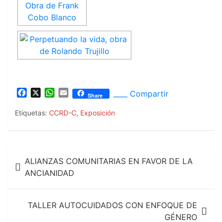
F
X
W
E
____ Compartir
Share
a
h
m
c
a
a
Etiquetas:
CCRD-C
,
Exposición
e
t
i
b
s
l
o
A
Navegación
o
p
ALIANZAS COMUNITARIAS EN FAVOR DE LA
k
p
de
ANCIANIDAD
entradas
TALLER AUTOCUIDADOS CON ENFOQUE DE
GÉNERO