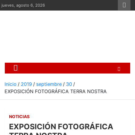
Saltar
jueves, agosto 6, 2026
al
contenido
Centro Cristiano de Re
Si no somos parte de la solución ento
Inicio
2019
septiembre
30
EXPOSICIÓN FOTOGRÁFICA TERRA NOSTRA
NOTICIAS
EXPOSICIÓN FOTOGRÁFICA