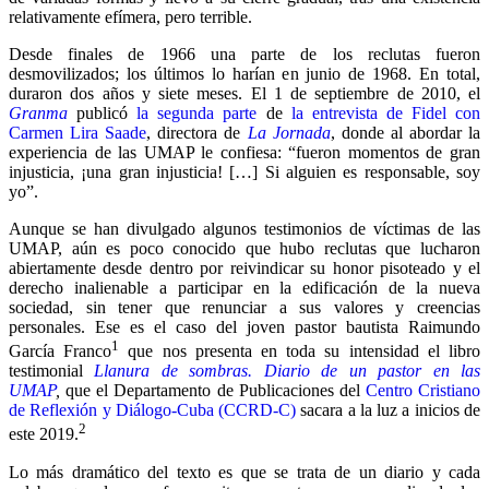
relativamente efímera, pero terrible.
Desde finales de 1966 una parte de los reclutas fueron
desmovilizados; los últimos lo harían en junio de 1968. En total,
duraron dos años y siete meses. El 1 de septiembre de 2010, el
Granma
publicó
la segunda parte
de
la entrevista de Fidel con
Carmen Lira Saade
, directora de
La Jornada
, donde al abordar la
experiencia de las UMAP le confiesa: “fueron momentos de gran
injusticia, ¡una gran injusticia! […] Si alguien es responsable, soy
yo”.
Aunque se han divulgado algunos testimonios de víctimas de las
UMAP, aún es poco conocido que hubo reclutas que lucharon
abiertamente desde dentro por reivindicar su honor pisoteado y el
derecho inalienable a participar en la edificación de la nueva
sociedad, sin tener que renunciar a sus valores y creencias
personales. Ese es el caso del joven pastor bautista Raimundo
1
García Franco
que nos presenta en toda su intensidad el libro
testimonial
Llanura de sombras. Diario de un pastor en las
UMAP
,
que el Departamento de Publicaciones del
Centro Cristiano
de Reflexión y Diálogo-Cuba (CCRD-C)
sacara a la luz a inicios de
2
este 2019.
Lo más dramático del texto es que se trata de un diario y cada