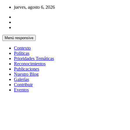
Saltar
jueves, agosto 6, 2026
al
contenido
Menú responsive
Contexto
Políticas
Prioridades Temáticas
Reconocimientos
Publicaciones
Nuestro Blog
Galerías
Contribuir
Eventos
Si no somos parte de la solución entonces
Centro Cristiano de Reflexión y
somos parte del problema
Diálogo – Cuba