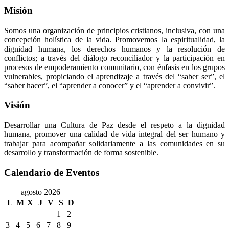
Misión
Somos una organización de principios cristianos, inclusiva, con una
concepción holística de la vida. Promovemos la espiritualidad, la
dignidad humana, los derechos humanos y la resolución de
conflictos; a través del diálogo reconciliador y la participación en
procesos de empoderamiento comunitario, con énfasis en los grupos
vulnerables, propiciando el aprendizaje a través del “saber ser”, el
“saber hacer”, el “aprender a conocer” y el “aprender a convivir”.
Visión
Desarrollar una Cultura de Paz desde el respeto a la dignidad
humana, promover una calidad de vida integral del ser humano y
trabajar para acompañar solidariamente a las comunidades en su
desarrollo y transformación de forma sostenible.
Calendario de Eventos
agosto 2026
L
M
X
J
V
S
D
1
2
3
4
5
6
7
8
9