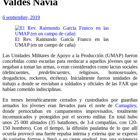
Valdés Navia
6 septiembre, 2019
El Rev. Raimundo García Franco en las
UMAP (en un campo de caña)
Las Unidades Militares de Apoyo a la Producción (UMAP) fueron
concebidas como escuelas para reeducar a aquellos jóvenes que se
negaban a tomar las armas, o eran considerados como lacras sociales
(delincuentes,
predelincuentes
, religiosos, homosexuales,
drogadictos, rockeros, etcétera). Inicialmente fueron unidades de
trabajo a donde se enviaban a soldados y oficiales de las FAR que
habían cometido indisciplinas.
En trenes herméticamente cerrados y custodiados por guardias
armados los jóvenes eran llevados para el norte de
Camagüey
,
donde pernoctaban en campamentos improvisados, totalmente
incomunicados y protegidos por el secreto militar. En total hubo
unos 25 000 alistados (35 batallones, de 3-4 compañías, con 120-
150 hombres). Con el tiempo, la difusión paulatina de lo que allí
ocurría provocó una fuerte repulsa interna y externa que se expresó
de variadas formas y llevó a su cierre gradual, tras una existencia