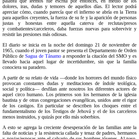
palabra que leemos fue escrita por entonces, en medio de los
dolores, iras, dudas y temores de aquellos días. El lector podrá
apreciar cómo, cuando parecía que el infierno se abría en la Tierra
para aquellos creyentes, la fuerza de su fe y la aparición de personas
justas y honestas entre aquella caterva de reclutas/presos
y combatientes/carceleros, daba fuerzas nuevas para sobrevivir y
resistir las presiones más odiosas.
El diario se inicia en la noche del domingo 21 de noviembre de
1965, cuando el joven pastor se presenta el Departamento de Orden
Público de
Sagua de Tánamo
a responder la citación del SMO y es
llevado hacia aquel lugar de incertidumbre, sin que la familia
conociera su paradero.
A partir de su relato de vida —donde los horrores del mundo físico
provocan constantes dudas y meditaciones de índole teológica,
social y política— desfilan ante nosotros los diferentes actores de
aquel circo humano. Los primeros son los hermanos de la iglesia
bautista y de otras congregaciones evangélicas, unidos ante el rigor
de los castigos. En particular se describen los choques entre el
fundamentalismo de los Testigos de Jehová y el de los carceleros
menos instruidos, y quizás por ello más soberbios.
A esto se agrega la creciente desesperación de las familias ante la
falta de noticias y la resistencia callada y tenaz de padres, hermanos
y novias/esposas ante el calvario de sus hombres jóvenes. Al paso,