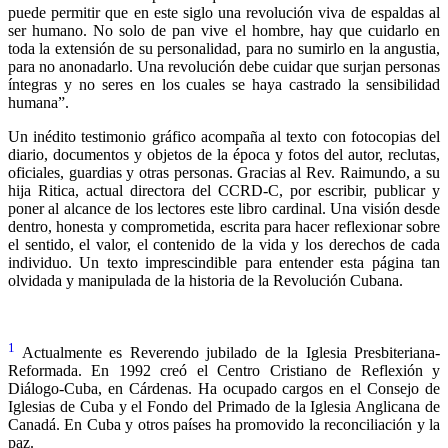
puede permitir que en este siglo una revolución viva de espaldas al
ser humano. No solo de pan vive el hombre, hay que cuidarlo en
toda la extensión de su personalidad, para no sumirlo en la angustia,
para no anonadarlo. Una revolución debe cuidar que surjan personas
íntegras y no seres en los cuales se haya castrado la sensibilidad
humana”.
Un inédito testimonio gráfico acompaña al texto con fotocopias del
diario, documentos y objetos de la época y fotos del autor, reclutas,
oficiales, guardias y otras personas. Gracias al Rev. Raimundo, a su
hija Ritica, actual directora del CCRD-C, por escribir, publicar y
poner al alcance de los lectores este libro cardinal. Una visión desde
dentro, honesta y comprometida, escrita para hacer reflexionar sobre
el sentido, el valor, el contenido de la vida y los derechos de cada
individuo. Un texto imprescindible para entender esta página tan
olvidada y manipulada de la historia de la Revolución Cubana.
1
Actualmente es Reverendo jubilado de la Iglesia Presbiteriana-
Reformada. En 1992 creó el Centro Cristiano de Reflexión y
Diálogo-Cuba, en Cárdenas. Ha ocupado cargos en el Consejo de
Iglesias de Cuba y el Fondo del Primado de la Iglesia Anglicana de
Canadá. En Cuba y otros países ha promovido la reconciliación y la
paz.