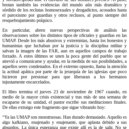
brotan también las evidencias del mundo aún más dramático y
sórdido de los reclutas homosexuales y drogadictos, acosados hasta
el paroxismo por guardias y otros reclusos, al punto siempre del
resquebrajamiento psíquico.
En particular, abren nuevas perspectivas de análisis las
observaciones sobre los distintos tipos de oficiales y guardias en las
UMAP. Desde los más abusivos y extremistas, hasta los honestos y
humanistas que luchaban por la justicia y la disciplina militar y
salvan la imagen de las FAR, aun en aquellos campos de trabajo
forzado. A estos últimos se unen la poca gente del pueblo que se
atrevió a comunicarse y ayudar, en la medida de sus posibilidades, a
aquellos seres condenados. En el extremo opuesto, llama la atención
la actitud apática por parte de la jerarquía de las iglesias que poco
hicieron por presionar para que liberaran a los hermanos
injustamente encarcelados.
El libro termina el jueves 23 de noviembre de 1967 cuando, en
medio de la mayor crisis existencial y tras más de una semana de
escaparse de su unidad, el pastor escribe sus meditaciones finales.
De ellas extraigo este fragmento que sigue vibrando hoy:
“Ya las UMAP son monstruosas. Han durado demasiado. Aquello es
algo kafkiano, enajenado y enajenante, que aplasta debido a sus
absurdos. La única esperanza que existe allí es la de salir. No se