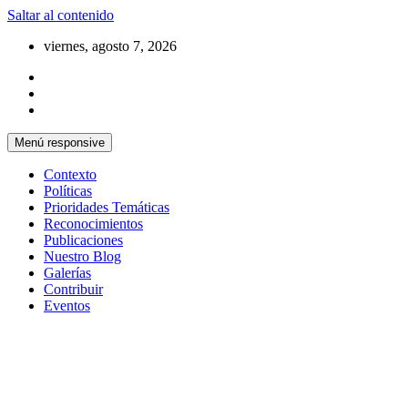
Saltar al contenido
viernes, agosto 7, 2026
Menú responsive
Contexto
Políticas
Prioridades Temáticas
Reconocimientos
Publicaciones
Nuestro Blog
Galerías
Contribuir
Eventos
Si no somos parte de la solución entonces
Centro Cristiano de Reflexión y
somos parte del problema
Diálogo – Cuba