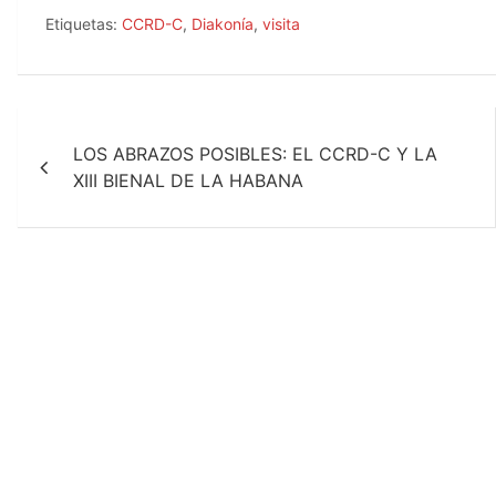
a
h
m
c
a
a
Etiquetas:
CCRD-C
,
Diakonía
,
visita
e
t
i
b
s
l
o
A
o
p
Navegación
k
p
LOS ABRAZOS POSIBLES: EL CCRD-C Y LA
de
XIII BIENAL DE LA HABANA
entradas