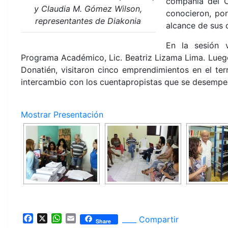
compañía del C
y Claudia M. Gómez Wilson,
conocieron, por
representantes de Diakonia
alcance de sus 
En la sesión 
Programa Académico, Lic. Beatriz Lizama Lima. Luego,
Donatién, visitaron cinco emprendimientos en el te
intercambio con los cuentapropistas que se desempeñ
Mostrar Presentación
F
X
W
E
____ Compartir
Share