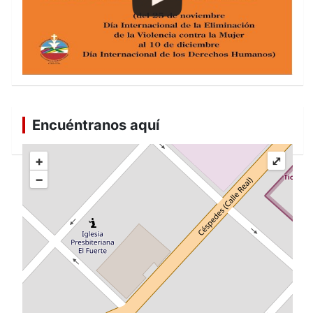
Encuéntranos aquí
+
⤢
−