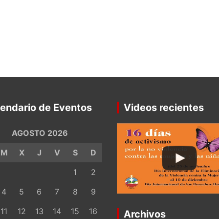
endario de Eventos
Videos recientes
AGOSTO 2026
M
X
J
V
S
D
1
2
4
5
6
7
8
9
11
12
13
14
15
16
Archivos