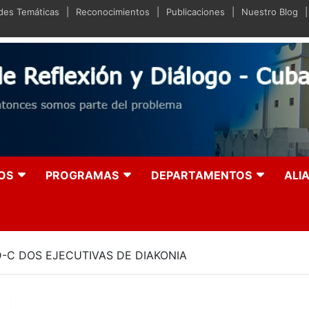
ades Temáticas
Reconocimientos
Publicaciones
Nuestro Blog
iano de Reflexión y Diá
olución entonces somos parte del problema
OS
PROGRAMAS
DEPARTAMENTOS
ALI
D-C DOS EJECUTIVAS DE DIAKONIA