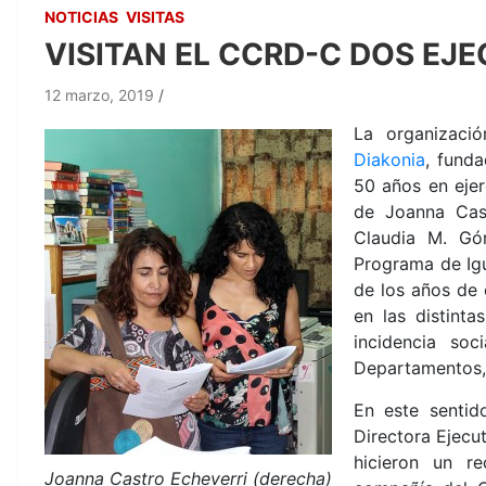
NOTICIAS
VISITAS
VISITAN EL CCRD-C DOS EJE
12 marzo, 2019
La organizació
Diakonia
, fund
50 años en ejer
de Joanna Cast
Claudia M. Gó
Programa de Ig
de los años de 
en las distinta
incidencia soc
Departamentos,
En este sentid
Directora Ejecut
hicieron un re
Joanna Castro Echeverri (derecha)