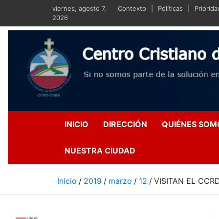
Saltar
viernes, agosto 7,
Contexto
Políticas
Priorid
al
2026
contenido
Centro Crist
Si no somos parte de la s
INICIO
DIRECCIÓN
QUIÉNES SOM
NUESTRA CIUDAD
Inicio
2019
marzo
12
VISITAN EL CCR