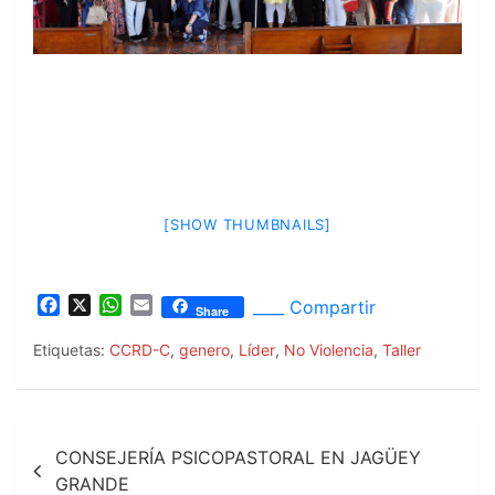
[SHOW THUMBNAILS]
F
X
W
E
____ Compartir
Share
a
h
m
c
a
a
Etiquetas:
CCRD-C
,
genero
,
Líder
,
No Violencia
,
Taller
e
t
i
b
s
l
o
A
Navegación
o
p
CONSEJERÍA PSICOPASTORAL EN JAGÜEY
k
p
de
GRANDE