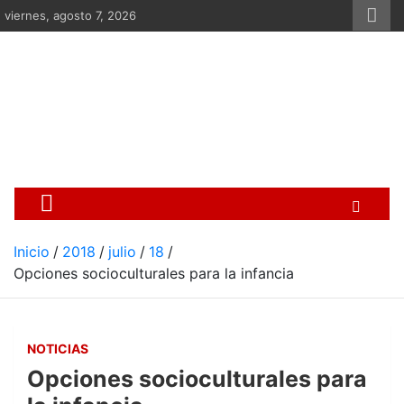
Saltar
viernes, agosto 7, 2026
al
contenido
Centro Cristiano de Re
Si no somos parte de la solución ento
Inicio
2018
julio
18
Opciones socioculturales para la infancia
NOTICIAS
Opciones socioculturales para