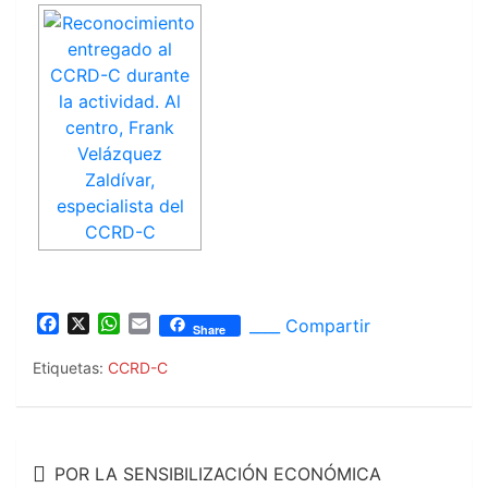
F
X
W
E
____ Compartir
Share
a
h
m
c
a
a
Etiquetas:
CCRD-C
e
t
i
b
s
l
o
A
Navegación
o
p
POR LA SENSIBILIZACIÓN ECONÓMICA
k
p