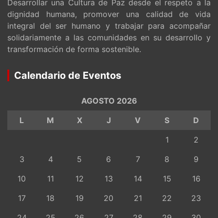
Desarrollar una Cultura de Paz desde el respeto a la
dignidad humana, promover una calidad de vida
integral del ser humano y trabajar para acompañar
solidariamente a las comunidades en su desarrollo y
transformación de forma sostenible.
Calendario de Eventos
AGOSTO 2026
L
M
X
J
V
S
D
1
2
3
4
5
6
7
8
9
10
11
12
13
14
15
16
17
18
19
20
21
22
23
24
25
26
27
28
29
30