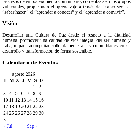
procesos de empoderamiento comunitario, con énfasis en los grupos
vulnerables, propiciando el aprendizaje a través del “saber ser”, el
“saber hacer”, el “aprender a conocer” y el “aprender a convivir”.
Visión
Desarrollar una Cultura de Paz desde el respeto a la dignidad
humana, promover una calidad de vida integral del ser humano y
trabajar para acompañar solidariamente a las comunidades en su
desarrollo y transformación de forma sostenible.
Calendario de Eventos
agosto 2026
L
M
X
J
V
S
D
1
2
3
4
5
6
7
8
9
10
11
12
13
14
15
16
17
18
19
20
21
22
23
24
25
26
27
28
29
30
31
« Jul
Sep »