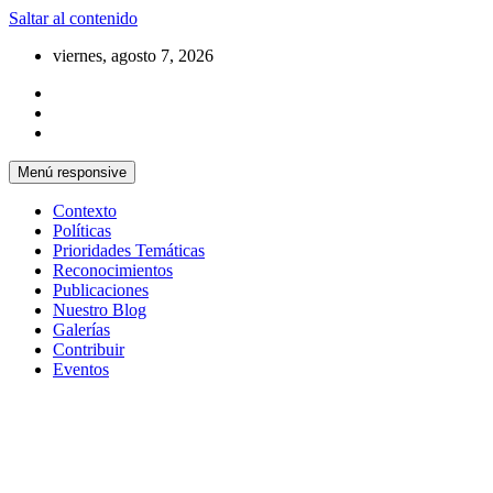
Saltar al contenido
viernes, agosto 7, 2026
Menú responsive
Contexto
Políticas
Prioridades Temáticas
Reconocimientos
Publicaciones
Nuestro Blog
Galerías
Contribuir
Eventos
Si no somos parte de la solución entonces
Centro Cristiano de Reflexión y
somos parte del problema
Diálogo – Cuba