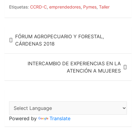
a
h
m
c
a
a
Etiquetas:
CCRD-C
,
emprendedores
,
Pymes
,
Taller
e
t
i
b
s
l
o
A
Navegación
o
p
FÓRUM AGROPECUARIO Y FORESTAL,
k
p
de
CÁRDENAS 2018
entradas
INTERCAMBIO DE EXPERIENCIAS EN LA
ATENCIÓN A MUJERES
Powered by
Translate