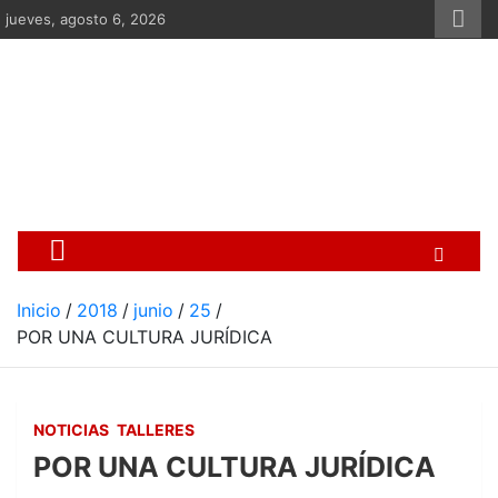
Saltar
jueves, agosto 6, 2026
al
contenido
Centro Cristiano de Re
Si no somos parte de la solución ento
Inicio
2018
junio
25
POR UNA CULTURA JURÍDICA
NOTICIAS
TALLERES
POR UNA CULTURA JURÍDICA