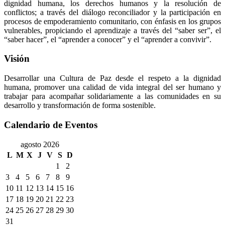
dignidad humana, los derechos humanos y la resolución de
conflictos; a través del diálogo reconciliador y la participación en
procesos de empoderamiento comunitario, con énfasis en los grupos
vulnerables, propiciando el aprendizaje a través del “saber ser”, el
“saber hacer”, el “aprender a conocer” y el “aprender a convivir”.
Visión
Desarrollar una Cultura de Paz desde el respeto a la dignidad
humana, promover una calidad de vida integral del ser humano y
trabajar para acompañar solidariamente a las comunidades en su
desarrollo y transformación de forma sostenible.
Calendario de Eventos
agosto 2026
L
M
X
J
V
S
D
1
2
3
4
5
6
7
8
9
10
11
12
13
14
15
16
17
18
19
20
21
22
23
24
25
26
27
28
29
30
31