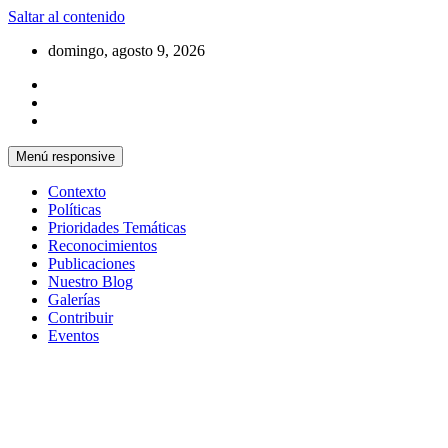
Saltar al contenido
domingo, agosto 9, 2026
Menú responsive
Contexto
Políticas
Prioridades Temáticas
Reconocimientos
Publicaciones
Nuestro Blog
Galerías
Contribuir
Eventos
Si no somos parte de la solución entonces
Centro Cristiano de Reflexión y
somos parte del problema
Diálogo – Cuba